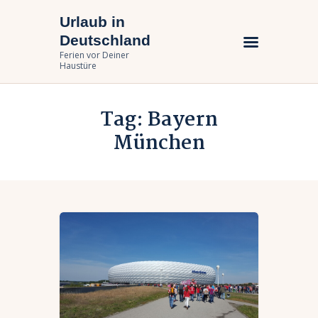
Urlaub in
Urlaub in Deutschland
Deutschland
Ferien vor Deiner Haustüre
Ferien vor Deiner
Haustüre
Urlaub zuhause
Tag: Bayern
Bundesländer
München
Urlaubsarten