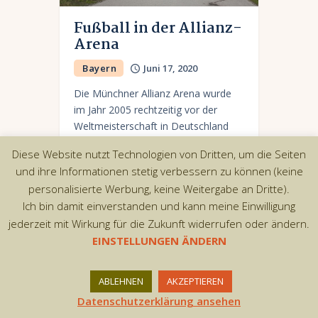
Fußball in der Allianz-
Arena
Bayern
Juni 17, 2020
Die Münchner Allianz Arena wurde
im Jahr 2005 rechtzeitig vor der
Weltmeisterschaft in Deutschland
2006 eröffnet. Mit einem
Diese Website nutzt Technologien von Dritten, um die Seiten
Fassungsvermögen von 75.000
und ihre Informationen stetig verbessern zu können (keine
Zuschauern ist die Arena nach dem
personalisierte Werbung, keine Weitergabe an Dritte).
Signal-Iduna Park in…
Ich bin damit einverstanden und kann meine Einwilligung
jederzeit mit Wirkung für die Zukunft widerrufen oder ändern.
EINSTELLUNGEN ÄNDERN
Copyright © 2026 by AxiomThemes. All rights
ABLEHNEN
AKZEPTIEREN
reserved.
Datenschutzerklärung ansehen