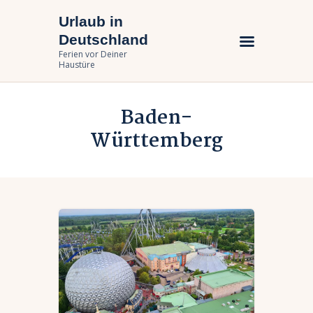
Urlaub in
Urlaub in Deutschland
Deutschland
Ferien vor Deiner Haustüre
Ferien vor Deiner
Haustüre
Urlaub zuhause
Baden-
Bundesländer
Württemberg
Urlaubsarten