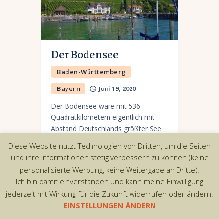
Der Bodensee
Baden-Württemberg
Bayern
Juni 19, 2020
Der Bodensee wäre mit 536
Quadratkilometern eigentlich mit
Abstand Deutschlands größter See
teilt sich aber seine Fläche mit den
Diese Website nutzt Technologien von Dritten, um die Seiten
Nachbarländern Österreich und
und ihre Informationen stetig verbessern zu können (keine
Schweiz. Seine besondere Lage am
personalisierte Werbung, keine Weitergabe an Dritte).
Dreiländereck ist aber…
Ich bin damit einverstanden und kann meine Einwilligung
jederzeit mit Wirkung für die Zukunft widerrufen oder ändern.
EINSTELLUNGEN ÄNDERN