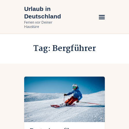
Urlaub in
Urlaub in Deutschland
Deutschland
Ferien vor Deiner Haustüre
Ferien vor Deiner
Haustüre
Urlaub zuhause
Tag: Bergführer
Bundesländer
Urlaubsarten