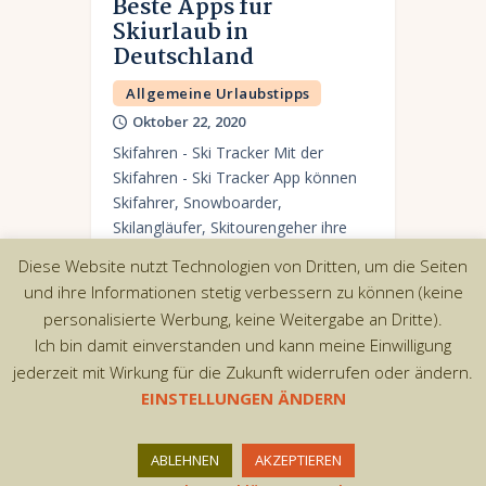
Beste Apps für
Skiurlaub in
Deutschland
Allgemeine Urlaubstipps
Oktober 22, 2020
Skifahren - Ski Tracker Mit der
Skifahren - Ski Tracker App können
Skifahrer, Snowboarder,
Skilangläufer, Skitourengeher ihre
maximale Ski-Geschwindigkeit,
Diese Website nutzt Technologien von Dritten, um die Seiten
Spuren, Höhen und Entfernung
und ihre Informationen stetig verbessern zu können (keine
messen, Pisten auf der Karte
personalisierte Werbung, keine Weitergabe an Dritte).
markieren und…
Ich bin damit einverstanden und kann meine Einwilligung
jederzeit mit Wirkung für die Zukunft widerrufen oder ändern.
EINSTELLUNGEN ÄNDERN
Copyright © 2026 by AxiomThemes. All rights
ABLEHNEN
AKZEPTIEREN
reserved.