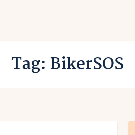
rlaub zuhause
undesländer
Urlaub in Deutschland
rlaubsarten
Ferien vor Deiner Haustüre
Tag: BikerSOS