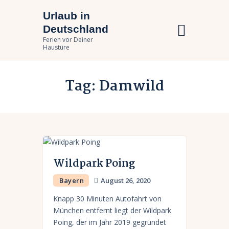
Urlaub in
Urlaub in Deutschland
Deutschland
Ferien vor Deiner Haustüre
Ferien vor Deiner
Haustüre
Urlaub zuhause
Tag: Damwild
Bundesländer
Urlaubsarten
Wildpark Poing
Bayern
August 26, 2020
Knapp 30 Minuten Autofahrt von
München entfernt liegt der Wildpark
Poing, der im Jahr 2019 gegründet