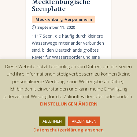
Mecklenburgische
Seenplatte
Mecklenburg-Vorpommern
September 11, 2020
1117 Seen, die häufig durch kleinere
Wasserwege miteinander verbunden
sind, bilden Deutschlands größtes
Revier für Wassersportler und eine
der beliebtesten Ferienregionen.
Diese Website nutzt Technologien von Dritten, um die Seiten
und ihre Informationen stetig verbessern zu können (keine
personalisierte Werbung, keine Weitergabe an Dritte).
Ich bin damit einverstanden und kann meine Einwilligung
jederzeit mit Wirkung für die Zukunft widerrufen oder ändern.
Copyright © 2026 by AxiomThemes. All rights
EINSTELLUNGEN ÄNDERN
reserved.
ABLEHNEN
AKZEPTIEREN
Datenschutzerklärung ansehen