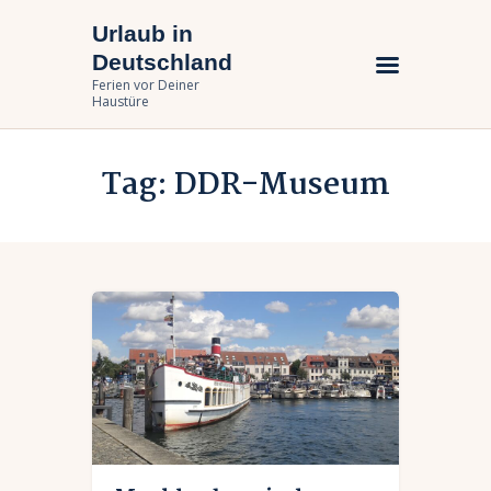
Urlaub in
Urlaub in Deutschland
Deutschland
Ferien vor Deiner Haustüre
Ferien vor Deiner
Haustüre
Urlaub zuhause
Tag: DDR-Museum
Bundesländer
Urlaubsarten