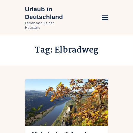
Urlaub in
Urlaub in Deutschland
Deutschland
Ferien vor Deiner Haustüre
Ferien vor Deiner
Haustüre
Urlaub zuhause
Tag: Elbradweg
Bundesländer
Urlaubsarten