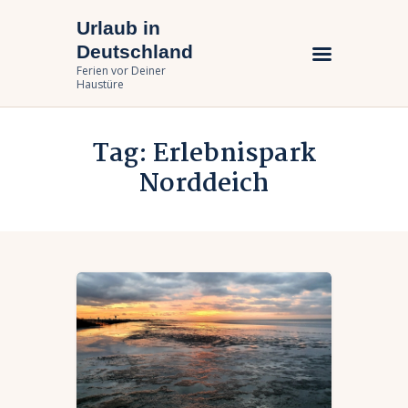
Urlaub in
Urlaub in Deutschland
Deutschland
Ferien vor Deiner Haustüre
Ferien vor Deiner
Haustüre
Urlaub zuhause
Tag: Erlebnispark
Bundesländer
Norddeich
Urlaubsarten