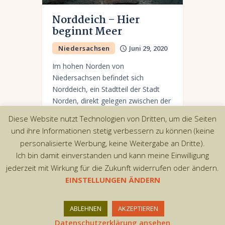
Norddeich – Hier
beginnt Meer
Niedersachsen
Juni 29, 2020
Im hohen Norden von
Niedersachsen befindet sich
Norddeich, ein Stadtteil der Stadt
Norden, direkt gelegen zwischen der
Nordsee und dem Nationalpark
Diese Website nutzt Technologien von Dritten, um die Seiten
Niedersächsisches Wattenmeer.
und ihre Informationen stetig verbessern zu können (keine
Bekannt ist Norddeich vor allem als
personalisierte Werbung, keine Weitergabe an Dritte).
Hafen…
Ich bin damit einverstanden und kann meine Einwilligung
jederzeit mit Wirkung für die Zukunft widerrufen oder ändern.
EINSTELLUNGEN ÄNDERN
Copyright © 2026 by AxiomThemes. All rights
ABLEHNEN
AKZEPTIEREN
reserved.
Datenschutzerklärung ansehen