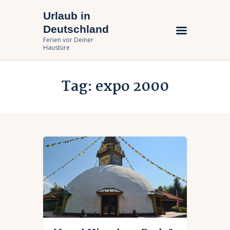
Urlaub in
Urlaub in Deutschland
Deutschland
Ferien vor Deiner Haustüre
Ferien vor Deiner
Haustüre
Urlaub zuhause
Tag: expo 2000
Bundesländer
Urlaubsarten