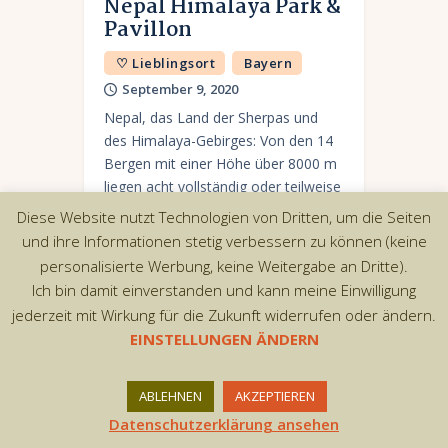
Nepal Himalaya Park &
Pavillon
♡ Lieblingsort
Bayern
September 9, 2020
Nepal, das Land der Sherpas und
des Himalaya-Gebirges: Von den 14
Bergen mit einer Höhe über 8000 m
liegen acht vollständig oder teilweise
in Nepal. Darunter befindet sich mit
Diese Website nutzt Technologien von Dritten, um die Seiten
dem…
und ihre Informationen stetig verbessern zu können (keine
personalisierte Werbung, keine Weitergabe an Dritte).
Ich bin damit einverstanden und kann meine Einwilligung
jederzeit mit Wirkung für die Zukunft widerrufen oder ändern.
EINSTELLUNGEN ÄNDERN
Copyright © 2026 by AxiomThemes. All rights
reserved.
ABLEHNEN
AKZEPTIEREN
Datenschutzerklärung ansehen