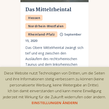
Das Mittelrheintal
Hessen
Nordrhein-Westfalen
Rheinland-Pfalz
September
15, 2020
Das Obere Mittelrheintal zwängt sich
tief und eng zwischen den
Ausläufern des rechtsrheinischen
Taunus und dem linksrheinischen
Hunsrück und gilt als das Highlight
Diese Website nutzt Technologien von Dritten, um die Seiten
unter allen deutschen
und ihre Informationen stetig verbessern zu können (keine
Flusslandschaften. Steile Weinhänge,
personalisierte Werbung, keine Weitergabe an Dritte).
Burgen…
Ich bin damit einverstanden und kann meine Einwilligung
jederzeit mit Wirkung für die Zukunft widerrufen oder ändern.
EINSTELLUNGEN ÄNDERN