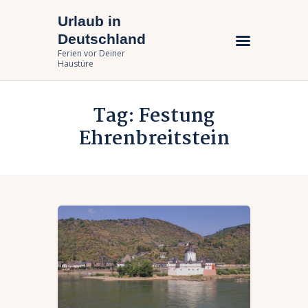
Urlaub in
Urlaub in Deutschland
Deutschland
Ferien vor Deiner Haustüre
Ferien vor Deiner
Haustüre
Urlaub zuhause
Tag: Festung
Bundesländer
Ehrenbreitstein
Urlaubsarten