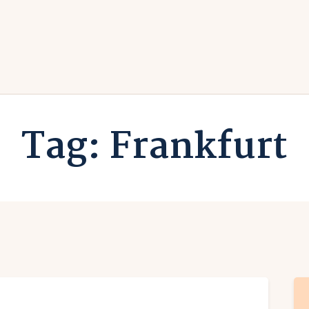
rlaub zuhause
undesländer
Urlaub in Deutschland
rlaubsarten
Ferien vor Deiner Haustüre
Tag: Frankfurt