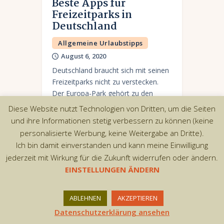
Beste Apps für
Freizeitparks in
Deutschland
Allgemeine Urlaubstipps
August 6, 2020
Deutschland braucht sich mit seinen
Freizeitparks nicht zu verstecken.
Der Europa-Park gehört zu den
besten Parks weltweit und auch die
Diese Website nutzt Technologien von Dritten, um die Seiten
kleineren Parks bieten alles, was
und ihre Informationen stetig verbessern zu können (keine
man von einem spaßigen Tag…
personalisierte Werbung, keine Weitergabe an Dritte).
Ich bin damit einverstanden und kann meine Einwilligung
jederzeit mit Wirkung für die Zukunft widerrufen oder ändern.
EINSTELLUNGEN ÄNDERN
Copyright © 2026 by AxiomThemes. All rights
reserved.
ABLEHNEN
AKZEPTIEREN
Datenschutzerklärung ansehen