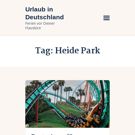
Urlaub in
Urlaub in Deutschland
Deutschland
Ferien vor Deiner Haustüre
Ferien vor Deiner
Haustüre
Urlaub zuhause
Tag: Heide Park
Bundesländer
Urlaubsarten