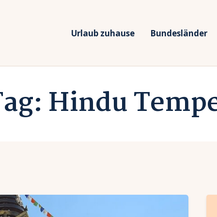
rlaub zuhause
undesländer
Urlaub zuhause
Bundesländer
Urlaub in Deutschland
rlaubsarten
Ferien vor Deiner Haustüre
Tag: Hindu Tempe