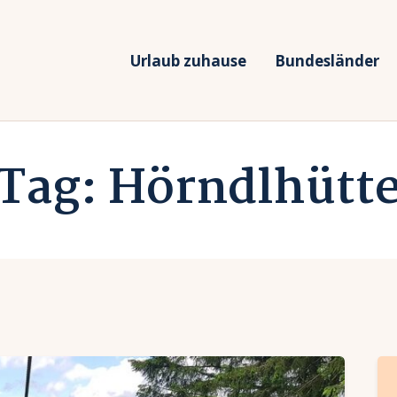
rlaub zuhause
undesländer
Urlaub zuhause
Bundesländer
Urlaub in Deutschland
rlaubsarten
Ferien vor Deiner Haustüre
Tag: Hörndlhütt