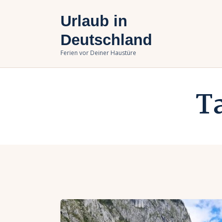
U
Urlaub in
B
Deutschland
Ferien vor Deiner Haustüre
U
T