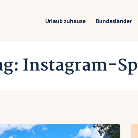
rlaub zuhause
undesländer
Urlaub zuhause
Bundesländer
Urlaub in Deutschland
rlaubsarten
Ferien vor Deiner Haustüre
ag: Instagram-Sp