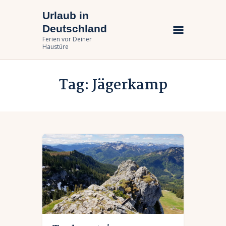
Urlaub in
Urlaub in Deutschland
Deutschland
Ferien vor Deiner Haustüre
Ferien vor Deiner
Haustüre
Urlaub zuhause
Tag: Jägerkamp
Bundesländer
Urlaubsarten