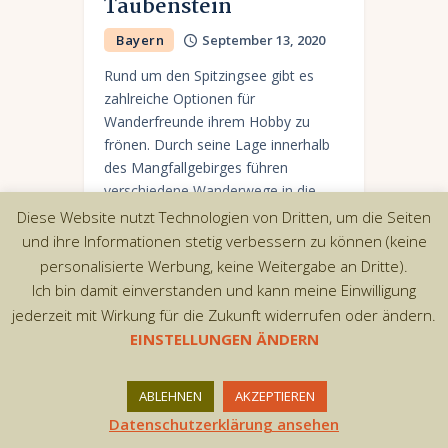
Taubenstein
Bayern
September 13, 2020
Rund um den Spitzingsee gibt es
zahlreiche Optionen für
Wanderfreunde ihrem Hobby zu
frönen. Durch seine Lage innerhalb
des Mangfallgebirges führen
verschiedene Wanderwege in die
umliegende Bergwelt. Eine schöne
Diese Website nutzt Technologien von Dritten, um die Seiten
Wanderung…
und ihre Informationen stetig verbessern zu können (keine
personalisierte Werbung, keine Weitergabe an Dritte).
Ich bin damit einverstanden und kann meine Einwilligung
jederzeit mit Wirkung für die Zukunft widerrufen oder ändern.
EINSTELLUNGEN ÄNDERN
Copyright © 2026 by AxiomThemes. All rights
reserved.
ABLEHNEN
AKZEPTIEREN
Datenschutzerklärung ansehen