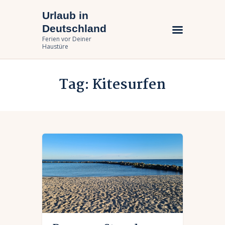
Urlaub in
Urlaub in Deutschland
Deutschland
Ferien vor Deiner Haustüre
Ferien vor Deiner
Haustüre
Urlaub zuhause
Tag: Kitesurfen
Bundesländer
Urlaubsarten