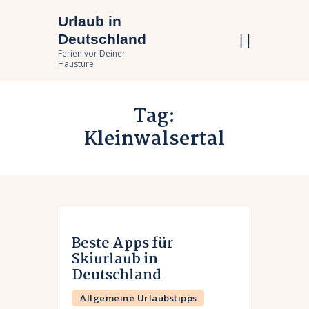
Urlaub in
Urlaub in Deutschland
Deutschland
Ferien vor Deiner Haustüre
Ferien vor Deiner
Haustüre
Urlaub zuhause
Tag:
Bundesländer
Kleinwalsertal
Urlaubsarten
Beste Apps für
Skiurlaub in
Deutschland
Allgemeine Urlaubstipps