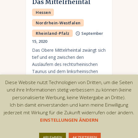
Das Mittelrheintal
Hessen
Nordrhein-Westfalen
Rheinland-Pfalz
September
15, 2020
Das Obere Mittelrheintal zwängt sich
tief und eng zwischen den
Ausläufern des rechtsrheinischen
Taunus und dem linksrheinischen
Hunsrück und gilt als das Highlight
Diese Website nutzt Technologien von Dritten, um die Seiten
unter allen deutschen
und ihre Informationen stetig verbessern zu können (keine
Flusslandschaften. Steile Weinhänge,
personalisierte Werbung, keine Weitergabe an Dritte).
Burgen…
Ich bin damit einverstanden und kann meine Einwilligung
jederzeit mit Wirkung für die Zukunft widerrufen oder ändern.
EINSTELLUNGEN ÄNDERN
Copyright © 2026 by AxiomThemes. All rights
ABLEHNEN
AKZEPTIEREN