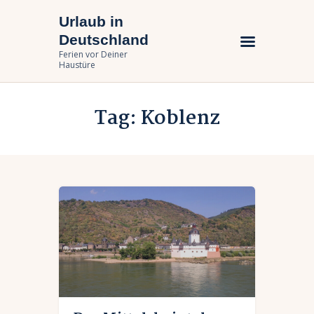
Urlaub in
Urlaub in Deutschland
Deutschland
Ferien vor Deiner Haustüre
Ferien vor Deiner
Haustüre
Urlaub zuhause
Tag: Koblenz
Bundesländer
Urlaubsarten