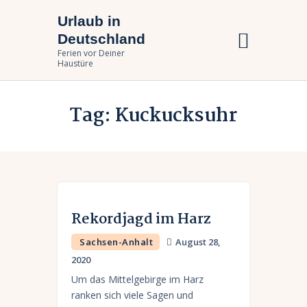
Urlaub in
Urlaub in Deutschland
Deutschland
Ferien vor Deiner Haustüre
Ferien vor Deiner
Haustüre
Urlaub zuhause
Tag: Kuckucksuhr
Bundesländer
Urlaubsarten
Rekordjagd im Harz
Sachsen-Anhalt
August 28,
2020
Um das Mittelgebirge im Harz
ranken sich viele Sagen und