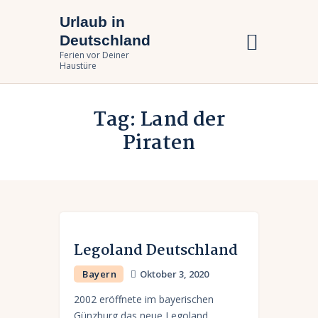
Urlaub in
Urlaub in Deutschland
Deutschland
Ferien vor Deiner Haustüre
Ferien vor Deiner
Haustüre
Urlaub zuhause
Tag: Land der
Bundesländer
Piraten
Urlaubsarten
Legoland Deutschland
Bayern
Oktober 3, 2020
2002 eröffnete im bayerischen
Günzburg das neue Legoland