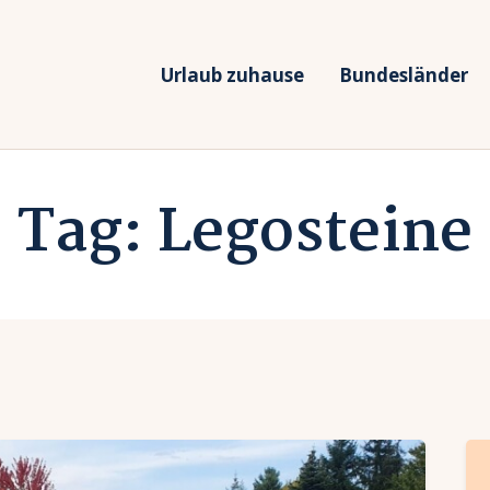
rlaub zuhause
undesländer
Urlaub zuhause
Bundesländer
Urlaub in Deutschland
rlaubsarten
Ferien vor Deiner Haustüre
Tag: Legosteine