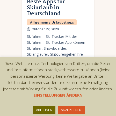
Beste Apps für
Skiurlaub in
Deutschland
Allgemeine Urlaubstipps
Oktober 22, 2020
Skifahren - Ski Tracker Mit der
Skifahren - Ski Tracker App können
Skifahrer, Snowboarder,
Skilangläufer, Skitourengeher ihre
maximale Ski-Geschwindigkeit,
Diese Website nutzt Technologien von Dritten, um die Seiten
Spuren, Höhen und Entfernung
und ihre Informationen stetig verbessern zu können (keine
messen, Pisten auf der Karte
personalisierte Werbung, keine Weitergabe an Dritte).
markieren und…
Ich bin damit einverstanden und kann meine Einwilligung
jederzeit mit Wirkung für die Zukunft widerrufen oder ändern.
EINSTELLUNGEN ÄNDERN
Copyright © 2026 by AxiomThemes. All rights
ABLEHNEN
AKZEPTIEREN
reserved.