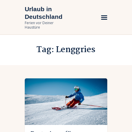
Urlaub in
Urlaub in Deutschland
Deutschland
Ferien vor Deiner Haustüre
Ferien vor Deiner
Haustüre
Urlaub zuhause
Tag: Lenggries
Bundesländer
Urlaubsarten