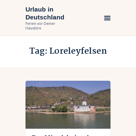
Urlaub in
Urlaub in Deutschland
Deutschland
Ferien vor Deiner Haustüre
Ferien vor Deiner
Haustüre
Urlaub zuhause
Tag: Loreleyfelsen
Bundesländer
Urlaubsarten