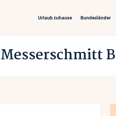
rlaub zuhause
undesländer
Urlaub zuhause
Bundesländer
Urlaub in Deutschland
rlaubsarten
Ferien vor Deiner Haustüre
 Messerschmitt B