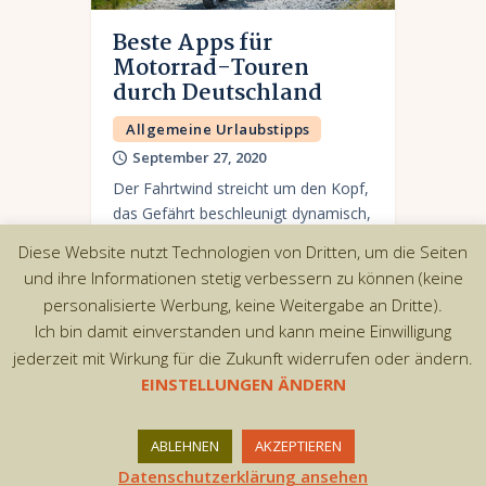
Beste Apps für
Motorrad-Touren
durch Deutschland
Allgemeine Urlaubstipps
September 27, 2020
Der Fahrtwind streicht um den Kopf,
das Gefährt beschleunigt dynamisch,
der Körper legt sich in die Kurve, die
Diese Website nutzt Technologien von Dritten, um die Seiten
Umgebung duftet: Wenn man einen
und ihre Informationen stetig verbessern zu können (keine
Motorradfahrer, was er an seinem
personalisierte Werbung, keine Weitergabe an Dritte).
Hobby liebt,…
Ich bin damit einverstanden und kann meine Einwilligung
jederzeit mit Wirkung für die Zukunft widerrufen oder ändern.
EINSTELLUNGEN ÄNDERN
Copyright © 2026 by AxiomThemes. All rights
ABLEHNEN
AKZEPTIEREN
reserved.
Datenschutzerklärung ansehen