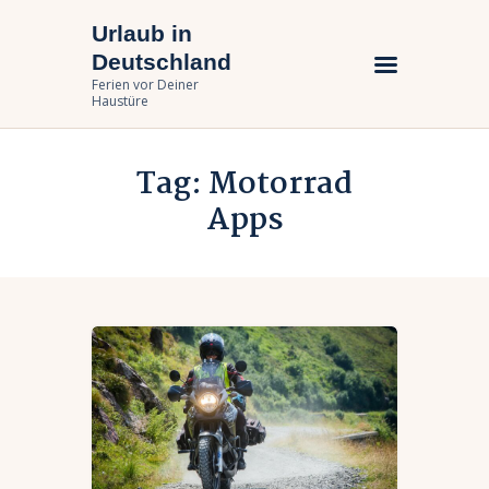
Urlaub in
Urlaub in Deutschland
Deutschland
Ferien vor Deiner Haustüre
Ferien vor Deiner
Haustüre
Urlaub zuhause
Tag: Motorrad
Bundesländer
Apps
Urlaubsarten