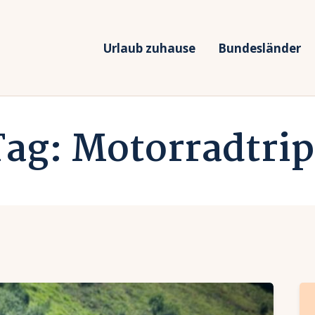
rlaub zuhause
undesländer
Urlaub zuhause
Bundesländer
Urlaub in Deutschland
rlaubsarten
Ferien vor Deiner Haustüre
Tag: Motorradtrip