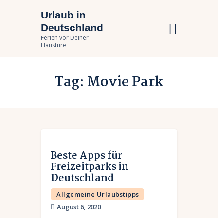
Urlaub in
Urlaub in Deutschland
Deutschland
Ferien vor Deiner Haustüre
Ferien vor Deiner
Haustüre
Urlaub zuhause
Tag: Movie Park
Bundesländer
Urlaubsarten
Beste Apps für
Freizeitparks in
Deutschland
Allgemeine Urlaubstipps
August 6, 2020