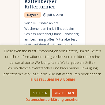
Kaltenberger
Ritterturnier
Bayern
Juli 4, 2020
Seit 1980 findet an drei
Wochenenden im Juli findet beim
Schloss Kaltenberg nahe Landsberg
am Lech ein großes Mittelalterfest
statt, auf dem die Besucher mit
mittelalterlicher Musik, Gaukelei,
Diese Website nutzt Technologien von Dritten, um die Seiten
Handwerkskunst und…
und ihre Informationen stetig verbessern zu können (keine
personalisierte Werbung, keine Weitergabe an Dritte).
Ich bin damit einverstanden und kann meine Einwilligung
jederzeit mit Wirkung für die Zukunft widerrufen oder ändern.
EINSTELLUNGEN ÄNDERN
Copyright © 2026 by AxiomThemes. All rights
reserved.
ABLEHNEN
AKZEPTIEREN
Datenschutzerklärung ansehen