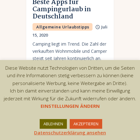
Beste Apps für
Campingurlaub in
Deutschland
Allgemeine Urlaubstipps
Juli
15, 2020
Camping liegt im Trend. Die Zahl der
verkauften Wohnmobile und Camper
steigt seit Jahren kontinuierlich an.
Leider ist nur teilweise möglich,
Diese Website nutzt Technologien von Dritten, um die Seiten
Camping-Standplätze einfach per
und ihre Informationen stetig verbessern zu können (keine
App zu buchen. Dennoch gibt es…
personalisierte Werbung, keine Weitergabe an Dritte).
Ich bin damit einverstanden und kann meine Einwilligung
jederzeit mit Wirkung für die Zukunft widerrufen oder ändern.
EINSTELLUNGEN ÄNDERN
Copyright © 2026 by AxiomThemes. All rights
reserved.
ABLEHNEN
AKZEPTIEREN
Datenschutzerklärung ansehen