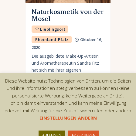
Naturkosmetik von der
Mosel
♡ Lieblingsort
Rheinland-Pfalz
Oktober 16,
2020
Die ausgebildete Make-Up-Artistin
und Aromatherapeutin Sandra Fitz
hat sich mit ihrer eigenen
Naturkosmetikserie Saniolis einen
Diese Website nutzt Technologien von Dritten, um die Seiten
Traum verwirklicht und vereint die
und ihre Informationen stetig verbessern zu können (keine
Liebe zu ihrer Heimat an der Mosel
personalisierte Werbung, keine Weitergabe an Dritte).
mit ihrem umfangreichen…
Ich bin damit einverstanden und kann meine Einwilligung
jederzeit mit Wirkung für die Zukunft widerrufen oder ändern.
EINSTELLUNGEN ÄNDERN
Copyright © 2026 by AxiomThemes. All rights
ABLEHNEN
AKZEPTIEREN