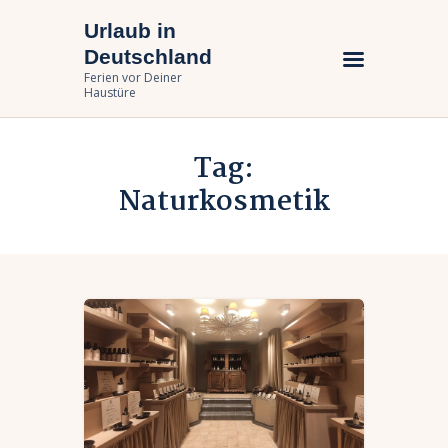
Urlaub in
Urlaub in Deutschland
Deutschland
Ferien vor Deiner Haustüre
Ferien vor Deiner
Haustüre
Urlaub zuhause
Tag:
Bundesländer
Naturkosmetik
Urlaubsarten