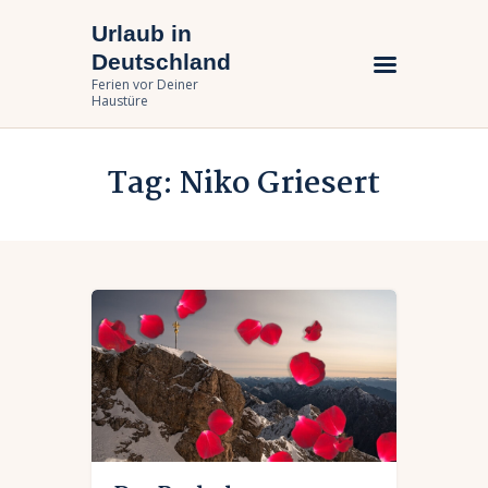
Urlaub in
Urlaub in Deutschland
Deutschland
Ferien vor Deiner Haustüre
Ferien vor Deiner
Haustüre
Urlaub zuhause
Tag: Niko Griesert
Bundesländer
Urlaubsarten