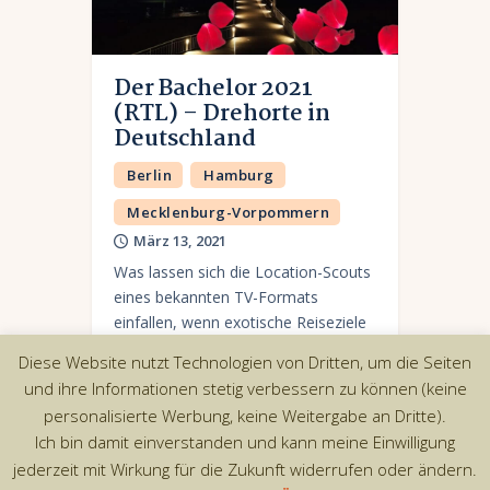
Der Bachelor 2021
(RTL) – Drehorte in
Deutschland
Berlin
Hamburg
Mecklenburg-Vorpommern
März 13, 2021
Was lassen sich die Location-Scouts
eines bekannten TV-Formats
einfallen, wenn exotische Reiseziele
mit Palmen, Strand und Meer
Diese Website nutzt Technologien von Dritten, um die Seiten
coronabedingt gestrichen sind und
und ihre Informationen stetig verbessern zu können (keine
es darum geht Traumspots in
personalisierte Werbung, keine Weitergabe an Dritte).
Deutschland zu finden? Wir…
Ich bin damit einverstanden und kann meine Einwilligung
jederzeit mit Wirkung für die Zukunft widerrufen oder ändern.