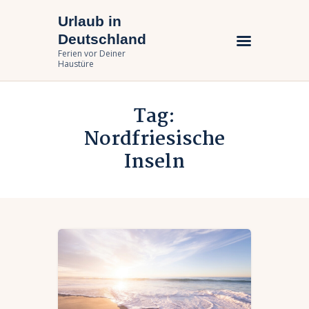
Urlaub in
Urlaub in Deutschland
Deutschland
Ferien vor Deiner Haustüre
Ferien vor Deiner
Haustüre
Urlaub zuhause
Tag:
Bundesländer
Nordfriesische
Urlaubsarten
Inseln