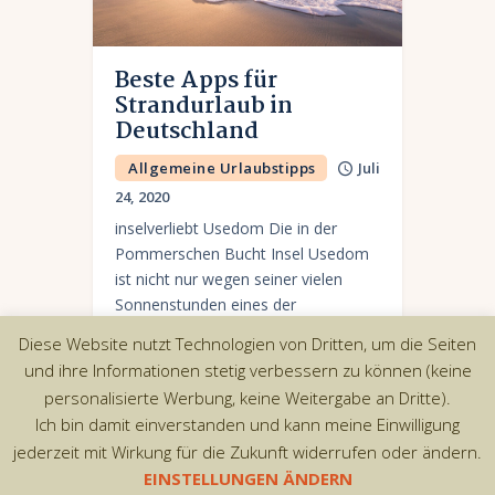
Beste Apps für
Strandurlaub in
Deutschland
Allgemeine Urlaubstipps
Juli
24, 2020
inselverliebt Usedom Die in der
Pommerschen Bucht Insel Usedom
ist nicht nur wegen seiner vielen
Sonnenstunden eines der
beliebtesten Urlaubsziele an der
Diese Website nutzt Technologien von Dritten, um die Seiten
Ostsee. Die liebevoll
und ihre Informationen stetig verbessern zu können (keine
zusammengestellte App inselverliebt
personalisierte Werbung, keine Weitergabe an Dritte).
Usedom zeigt…
Ich bin damit einverstanden und kann meine Einwilligung
jederzeit mit Wirkung für die Zukunft widerrufen oder ändern.
EINSTELLUNGEN ÄNDERN