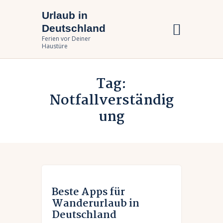
Urlaub in
Urlaub in Deutschland
Deutschland
Ferien vor Deiner Haustüre
Ferien vor Deiner
Haustüre
Urlaub zuhause
Tag:
Bundesländer
Notfallverständig
Urlaubsarten
ung
Beste Apps für
Wanderurlaub in
Deutschland