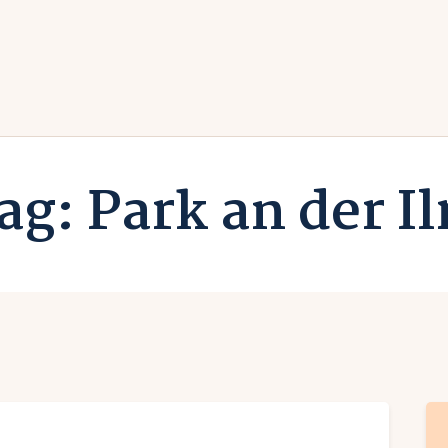
rlaub zuhause
undesländer
Urlaub in Deutschland
rlaubsarten
Ferien vor Deiner Haustüre
ag: Park an der I