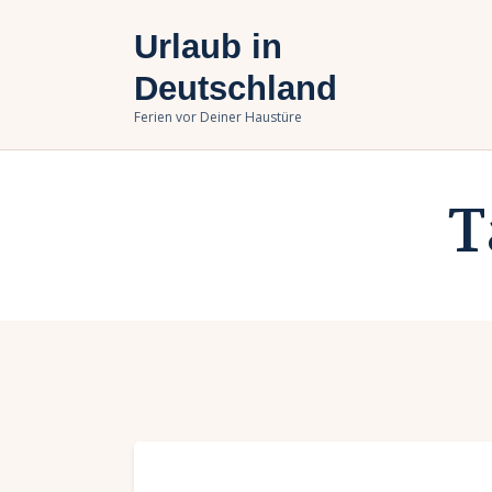
U
Urlaub in
B
Deutschland
Ferien vor Deiner Haustüre
U
T