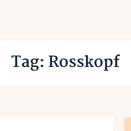
rlaub zuhause
undesländer
Urlaub in Deutschland
rlaubsarten
Ferien vor Deiner Haustüre
Tag: Rosskopf