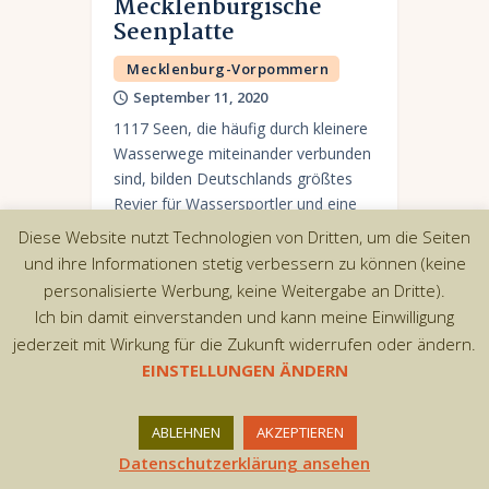
Mecklenburgische
Seenplatte
Mecklenburg-Vorpommern
September 11, 2020
1117 Seen, die häufig durch kleinere
Wasserwege miteinander verbunden
sind, bilden Deutschlands größtes
Revier für Wassersportler und eine
der beliebtesten Ferienregionen.
Diese Website nutzt Technologien von Dritten, um die Seiten
und ihre Informationen stetig verbessern zu können (keine
personalisierte Werbung, keine Weitergabe an Dritte).
Ich bin damit einverstanden und kann meine Einwilligung
jederzeit mit Wirkung für die Zukunft widerrufen oder ändern.
Copyright © 2026 by AxiomThemes. All rights
EINSTELLUNGEN ÄNDERN
reserved.
ABLEHNEN
AKZEPTIEREN
Datenschutzerklärung ansehen