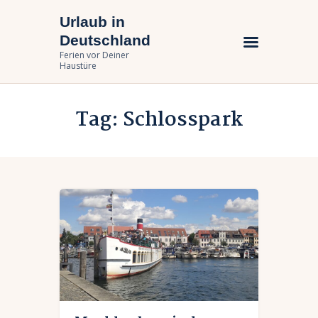
Urlaub in
Urlaub in Deutschland
Deutschland
Ferien vor Deiner Haustüre
Ferien vor Deiner
Haustüre
Urlaub zuhause
Tag: Schlosspark
Bundesländer
Urlaubsarten