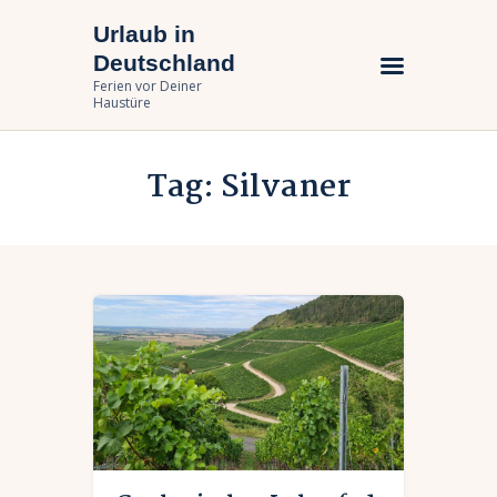
Urlaub in
Urlaub in Deutschland
Deutschland
Ferien vor Deiner Haustüre
Ferien vor Deiner
Haustüre
Urlaub zuhause
Tag: Silvaner
Bundesländer
Urlaubsarten