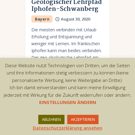
Geologischer Lehrpfad
Iphofen-Schwanberg
Bayern
August 30, 2020
Die meisten verbinden mit Urlaub
Erholung und Entspannung und
weniger mit Lernen. Im fränkischen
Iphofen kann man beides verbinden.
Der geo-ökologische Lehrpfad am
Schwanberg lädt nicht nur zu einer
Diese Website nutzt Technologien von Dritten, um die Seiten
herrlichen…
und ihre Informationen stetig verbessern zu können (keine
personalisierte Werbung, keine Weitergabe an Dritte).
Ich bin damit einverstanden und kann meine Einwilligung
jederzeit mit Wirkung für die Zukunft widerrufen oder ändern.
EINSTELLUNGEN ÄNDERN
Copyright © 2026 by AxiomThemes. All rights
reserved.
ABLEHNEN
AKZEPTIEREN
Datenschutzerklärung ansehen