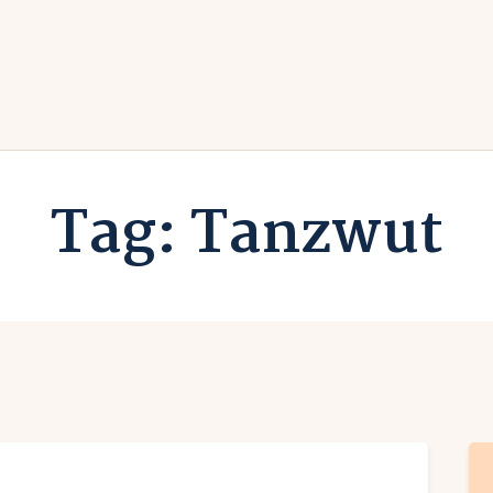
rlaub zuhause
undesländer
Urlaub in Deutschland
rlaubsarten
Ferien vor Deiner Haustüre
Tag: Tanzwut