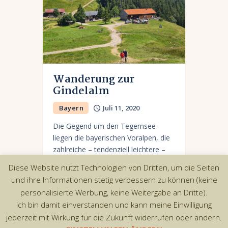
Wanderung zur
Gindelalm
Bayern
Juli 11, 2020
Die Gegend um den Tegernsee
liegen die bayerischen Voralpen, die
zahlreiche – tendenziell leichtere –
Wanderoptionen bieten. Eine sehr
Diese Website nutzt Technologien von Dritten, um die Seiten
schöne Wanderung geht vom
und ihre Informationen stetig verbessern zu können (keine
Schlierseee zur 1335m hohen
personalisierte Werbung, keine Weitergabe an Dritte).
Gindelalmschneid, die auf…
Ich bin damit einverstanden und kann meine Einwilligung
jederzeit mit Wirkung für die Zukunft widerrufen oder ändern.