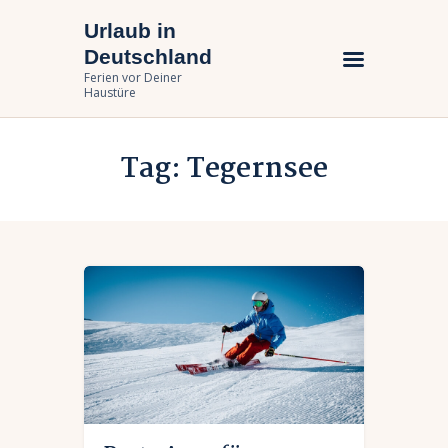
Urlaub in
Urlaub in Deutschland
Deutschland
Ferien vor Deiner Haustüre
Ferien vor Deiner
Haustüre
Urlaub zuhause
Tag: Tegernsee
Bundesländer
Urlaubsarten