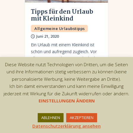
Tipps für den Urlaub
mit Kleinkind
Allgemeine Urlaubstipps
Juni 21, 2020
Ein Urlaub mit einem Kleinkind ist
schön und aufregend zugleich. Vor
allem wenn es der erste Urlaub als
Diese Website nutzt Technologien von Dritten, um die Seiten
frischgebackene Familie ist. Doch so
und ihre Informationen stetig verbessern zu können (keine
groß die Freude über die kommende
personalisierte Werbung, keine Weitergabe an Dritte).
Reise…
Ich bin damit einverstanden und kann meine Einwilligung
jederzeit mit Wirkung für die Zukunft widerrufen oder ändern.
EINSTELLUNGEN ÄNDERN
Copyright © 2026 by AxiomThemes. All rights
ABLEHNEN
AKZEPTIEREN
reserved.
Datenschutzerklärung ansehen