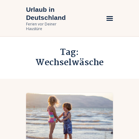
Urlaub in
Urlaub in Deutschland
Deutschland
Ferien vor Deiner Haustüre
Ferien vor Deiner
Haustüre
Urlaub zuhause
Tag:
Bundesländer
Wechselwäsche
Urlaubsarten