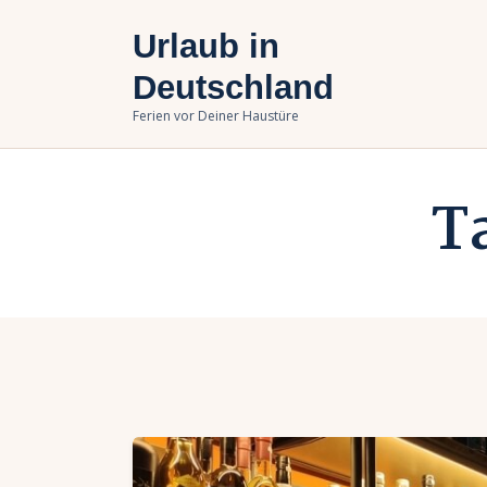
U
Urlaub in
B
Deutschland
Ferien vor Deiner Haustüre
U
T