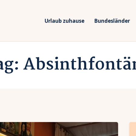
rlaub zuhause
undesländer
Urlaub zuhause
Bundesländer
Urlaub in Deutschland
rlaubsarten
Ferien vor Deiner Haustüre
ag: Absinthfontä