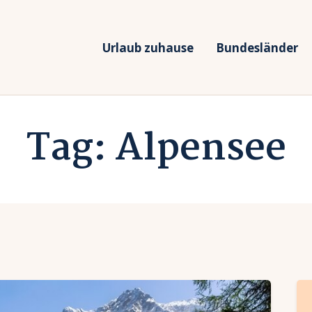
rlaub zuhause
undesländer
Urlaub zuhause
Bundesländer
Urlaub in Deutschland
rlaubsarten
Ferien vor Deiner Haustüre
Tag: Alpensee