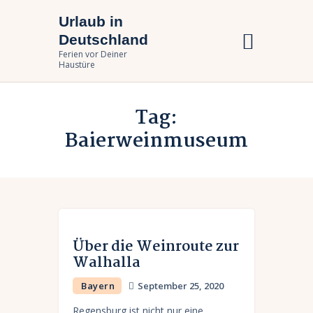
Urlaub in
Urlaub in Deutschland
Deutschland
Ferien vor Deiner Haustüre
Ferien vor Deiner
Haustüre
Urlaub zuhause
Tag:
Bundesländer
Baierweinmuseum
Urlaubsarten
Über die Weinroute zur
Walhalla
Bayern
September 25, 2020
Regensburg ist nicht nur eine