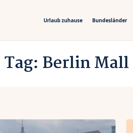
rlaub zuhause
undesländer
Urlaub zuhause
Bundesländer
Urlaub in Deutschland
rlaubsarten
Ferien vor Deiner Haustüre
Tag: Berlin Mall