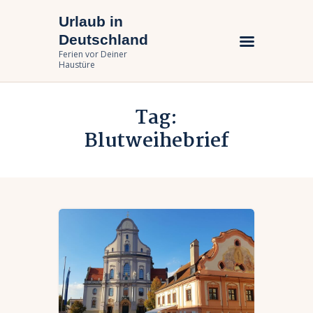
Urlaub in
Urlaub in Deutschland
Deutschland
Ferien vor Deiner Haustüre
Ferien vor Deiner
Haustüre
Urlaub zuhause
Tag:
Bundesländer
Blutweihebrief
Urlaubsarten