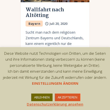
Wallfahrt nach
Altötting
Bayern
Juli 20, 2020
Sucht man nach dem religiösen
Zentrum Bayerns und Deutschlands,
kann einem eigentlich nur die
oberbayerische Stadt Altötting in den
Diese Website nutzt Technologien von Dritten, um die Seiten
Sinn kommen. Die Stadt ist ein
und ihre Informationen stetig verbessern zu können (keine
bekannter Wallfahrtsort, die jährlich
personalisierte Werbung, keine Weitergabe an Dritte).
von…
Ich bin damit einverstanden und kann meine Einwilligung
jederzeit mit Wirkung für die Zukunft widerrufen oder ändern.
EINSTELLUNGEN ÄNDERN
Copyright © 2026 by AxiomThemes. All rights
ABLEHNEN
AKZEPTIEREN
reserved.
Datenschutzerklärung ansehen