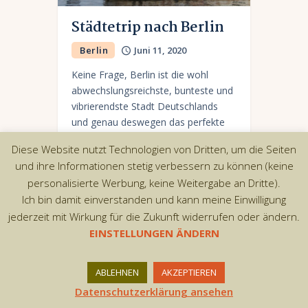
Städtetrip nach Berlin
Berlin
Juni 11, 2020
Keine Frage, Berlin ist die wohl
abwechslungsreichste, bunteste und
vibrierendste Stadt Deutschlands
und genau deswegen das perfekte
Ziel für eine Städtereise, weil hier
Diese Website nutzt Technologien von Dritten, um die Seiten
einfach jeder etwas für seinen
und ihre Informationen stetig verbessern zu können (keine
Geschmack findet.
personalisierte Werbung, keine Weitergabe an Dritte).
Ich bin damit einverstanden und kann meine Einwilligung
jederzeit mit Wirkung für die Zukunft widerrufen oder ändern.
EINSTELLUNGEN ÄNDERN
Copyright © 2026 by AxiomThemes. All rights
reserved.
ABLEHNEN
AKZEPTIEREN
Datenschutzerklärung ansehen