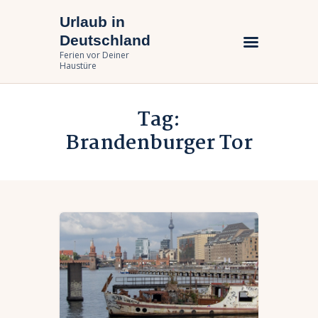
Urlaub in
Urlaub in Deutschland
Deutschland
Ferien vor Deiner Haustüre
Ferien vor Deiner
Haustüre
Urlaub zuhause
Tag:
Bundesländer
Brandenburger Tor
Urlaubsarten