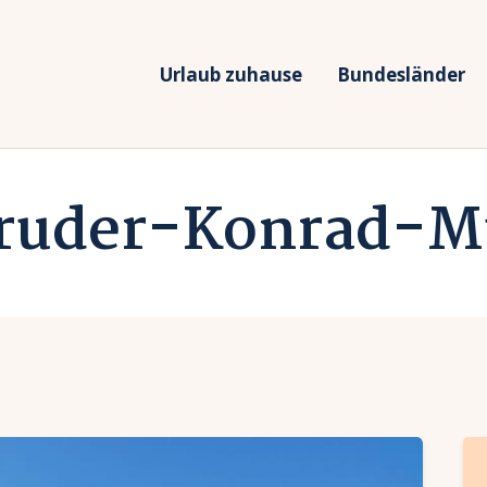
rlaub zuhause
undesländer
Urlaub zuhause
Bundesländer
Urlaub in Deutschland
rlaubsarten
Ferien vor Deiner Haustüre
Bruder-Konrad-