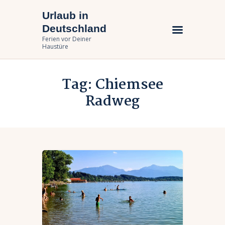
Urlaub in
Urlaub in Deutschland
Deutschland
Ferien vor Deiner Haustüre
Ferien vor Deiner
Haustüre
Urlaub zuhause
Tag: Chiemsee
Bundesländer
Radweg
Urlaubsarten