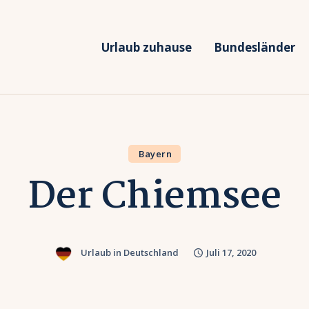
rlaub zuhause
undesländer
Urlaub zuhause
Bundesländer
Urlaub in Deutschland
rlaubsarten
Ferien vor Deiner Haustüre
Bayern
Der Chiemsee
Urlaub in Deutschland
Juli 17, 2020